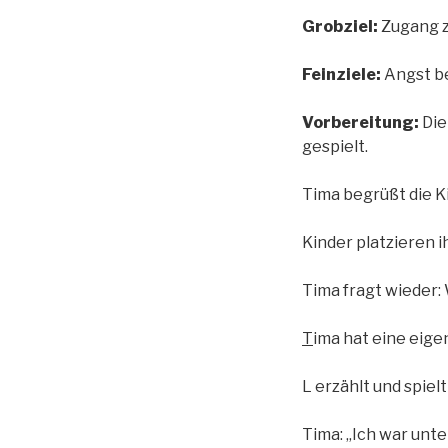
Grobziel:
Zugang z
Feinziele:
Angst be
Vorbereitung:
Die
gespielt.
Tima begrüßt die Ki
Kinder platzieren 
Tima fragt wieder: 
T
ima hat eine eige
L erzählt und spiel
Tima: „Ich war unte