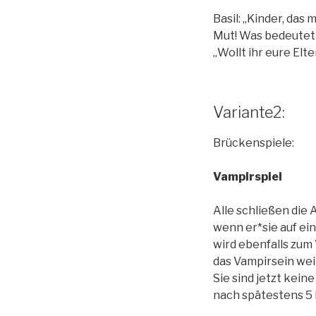
Basil: „Kinder, das
Mut! Was bedeutet 
„Wollt ihr eure El
Variante2:
Brückenspiele:
Vampirspiel
Alle schließen die
wenn er*sie auf eine
wird ebenfalls zum 
das Vampirsein wei
Sie sind jetzt kei
nach spätestens 5