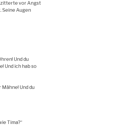
zitterte vor Angst
t. Seine Augen
 Ohren! Und du
e! Und ich hab so
er Mähne! Und du
wie Tima?“