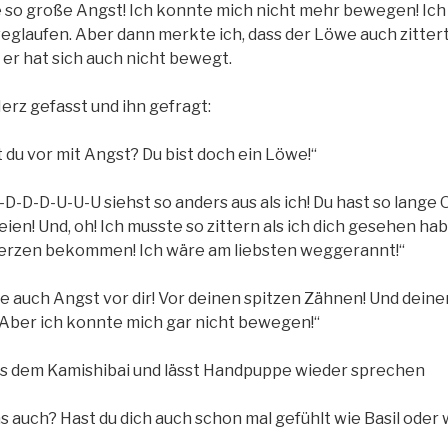
 so große Angst! Ich konnte mich nicht mehr bewegen! Ich 
eglaufen. Aber dann merkte ich, dass der Löwe auch zitter
 er hat sich auch nicht bewegt.
Herz gefasst und ihn gefragt:
 du vor mit Angst? Du bist doch ein Löwe!“
„D-D-D-D-U-U-U siehst so anders aus als ich! Du hast so lange
eien! Und, oh! Ich musste so zittern als ich dich gesehen hab
erzen bekommen! Ich wäre am liebsten weggerannt!“
te auch Angst vor dir! Vor deinen spitzen Zähnen! Und dein
! Aber ich konnte mich gar nicht bewegen!“
us dem Kamishibai und lässt Handpuppe wieder sprechen
s auch? Hast du dich auch schon mal gefühlt wie Basil oder 