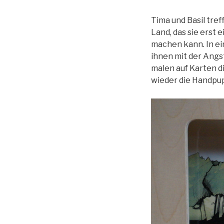
Tima und Basil tre
Land, das sie erst
machen kann. In ei
ihnen mit der Angst
malen auf Karten d
wieder die Handpu