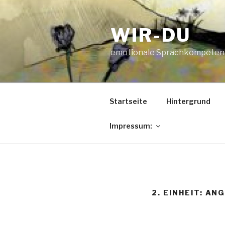
Zum
Inhalt
WIR-DU
springen
emotionale Sprachkompetenz i
Startseite
Hintergrund
Impressum:
2. EINHEIT: AN