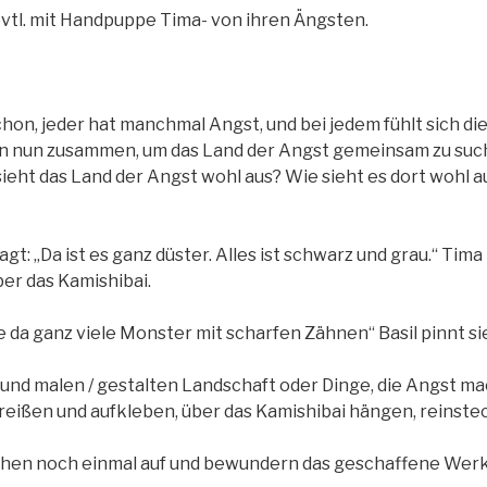
evtl. mit Handpuppe Tima- von ihren Ängsten.
hon, jeder hat manchmal Angst, und bei jedem fühlt sich di
ten nun zusammen, um das Land der Angst gemeinsam zu suc
sieht das Land der Angst wohl aus? Wie sieht es dort wohl 
sagt: „Da ist es ganz düster. Alles ist schwarz und grau.“ Ti
er das Kamishibai.
e da ganz viele Monster mit scharfen Zähnen“ Basil pinnt sie 
 und malen / gestalten Landschaft oder Dinge, die Angst ma
 reißen und aufkleben, über das Kamishibai hängen, reinste
chen noch einmal auf und bewundern das geschaffene Werk