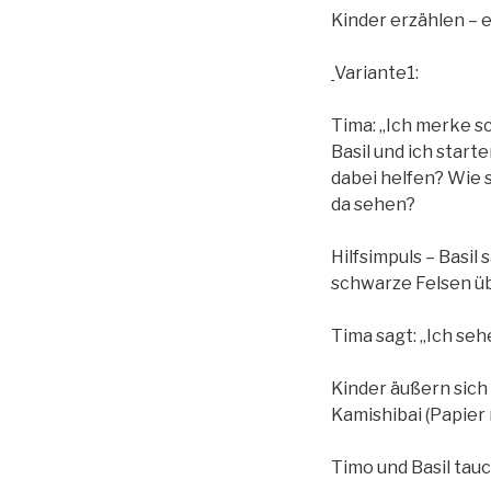
Kinder erzählen – 
Variante1:
Tima: „Ich merke sc
Basil und ich star
dabei helfen? Wie 
da sehen?
Hilfsimpuls – Basil 
schwarze Felsen üb
Tima sagt: „Ich seh
Kinder äußern sich
Kamishibai (Papier
Timo und Basil tau