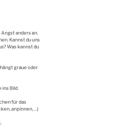
e Angst anders an.
hen. Kannst du uns
aus? Was kannst du
ma hängt graue oder
ins Bild.
chen für das
cken, anpinnen, …)
.