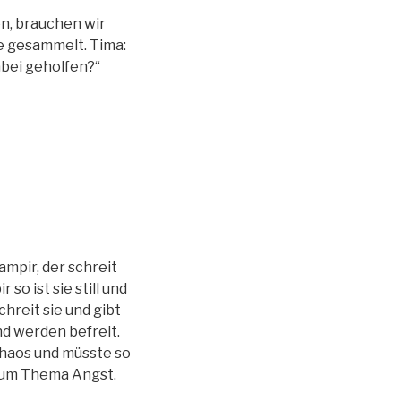
en, brauchen wir
e gesammelt. Tima:
abei geholfen?“
mpir, der schreit
so ist sie still und
hreit sie und gibt
nd werden befreit.
Chaos und müsste so
zum Thema Angst.