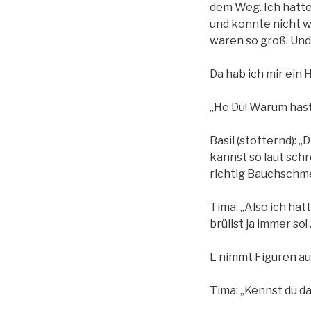
dem Weg. Ich hatte
und konnte nicht w
waren so groß. Und
Da hab ich mir ein 
„He Du! Warum hast
Basil (stotternd): 
kannst so laut schr
richtig Bauchschm
Tima: „Also ich hat
brüllst ja immer so
L nimmt Figuren a
Tima: „Kennst du da