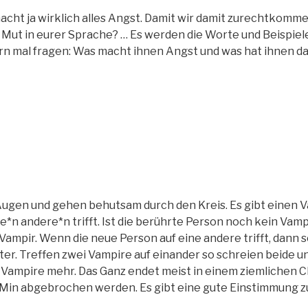
 macht ja wirklich alles Angst. Damit wir damit zurechtkomm
Mut in eurer Sprache? … Es werden die Worte und Beispiel
tern mal fragen: Was macht ihnen Angst und was hat ihnen d
 Augen und gehen behutsam durch den Kreis. Es gibt einen Va
*n andere*n trifft. Ist die berührte Person noch kein Vampir 
Vampir. Wenn die neue Person auf eine andere trifft, dann sc
ter. Treffen zwei Vampire auf einander so schreien beide u
ne Vampire mehr. Das Ganz endet meist in einem ziemlichen 
 Min abgebrochen werden. Es gibt eine gute Einstimmung 